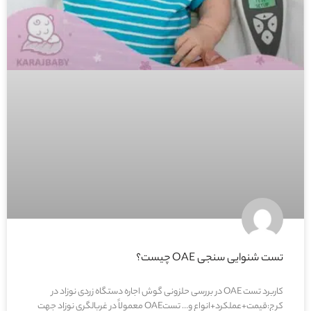
تست شنوایی سنجی OAE چیست؟
کاربرد تست OAE در بررسی حلزونی گوش اجاره دستگاه زردی نوزاد در
کرج:قیمت+عملکرد+انواع و… تستOAE معمولاً در غربالگری نوزاد جهت